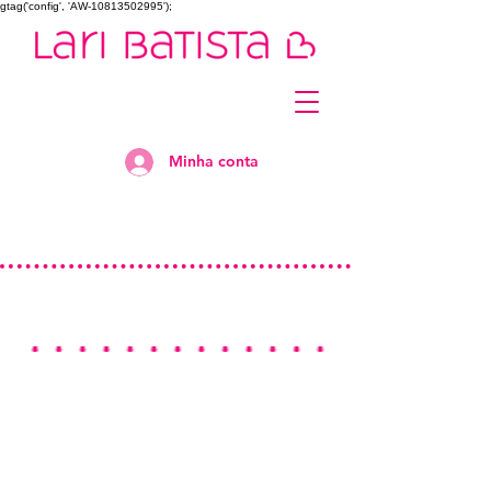
gtag('config', 'AW-10813502995');
Minha conta