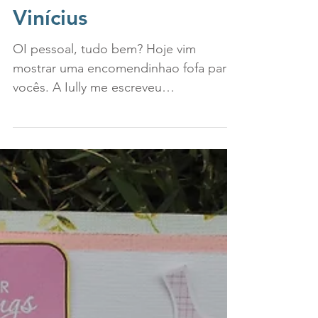
Mini Álbum Iully e
Vinícius
OI pessoal, tudo bem? Hoje vim
mostrar uma encomendinhao fofa para
vocês. A Iully me escreveu
encomendando um mini álbum para dar
de 1...