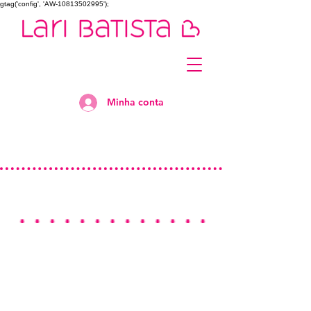
gtag('config', 'AW-10813502995');
Minha conta