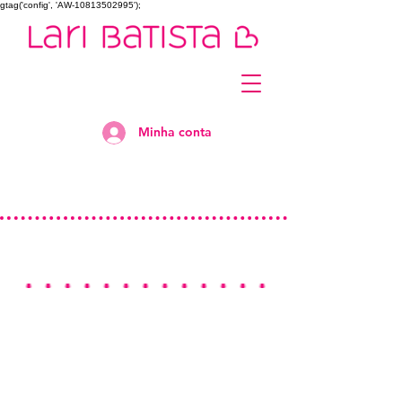
gtag('config', 'AW-10813502995');
Minha conta