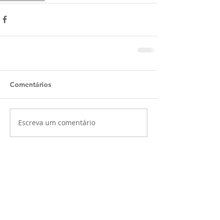
Comentários
Escreva um comentário
SIGA-ME NO INSTAGRAM:
@LARI_BATISTA