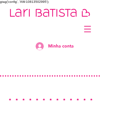
gtag('config', 'AW-10813502995');
Minha conta