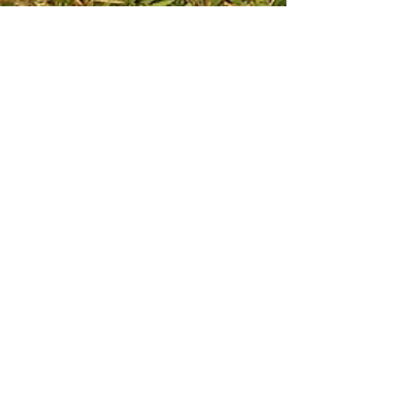
29 de ago. de 2016
Álbum de Casamento
#LARIERENAN <3
Quanta alegria em escrever este post!
Sejam muito bem vindos e senta que lá
vem história e muitaaaa foto! Hoje,