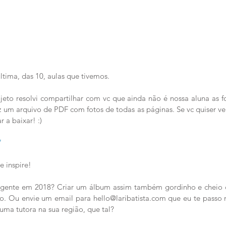
tima, das 10, aulas que tivemos.
ojeto resolvi compartilhar com vc que ainda não é nossa aluna as f
um arquivo de PDF com fotos de todas as páginas. Se vc quiser ver, 
 a baixar! :)
7
e inspire!
 gente em 2018? Criar um álbum assim também gordinho e cheio 
o. Ou envie um email para hello@laribatista.com que eu te passo 
guma tutora na sua região, que tal?