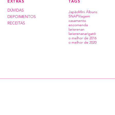
EXTRAS
TAGS
DÚVIDAS
Japão
Mini Álbuns
SNAP
Viagem
DEPOIMENTOS
casamento
RECEITAS
encomenda
larierenan
larierenanarigatô
o melhor de 2016
o melhor de 2020