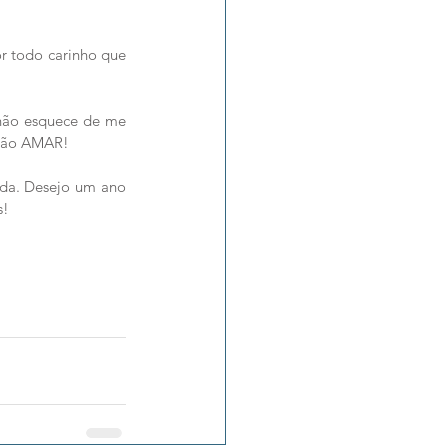
r todo carinho que 
não esquece de me 
s vão AMAR!
ida. Desejo um ano 
s!