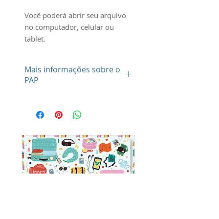
Você poderá abrir seu arquivo
no computador, celular ou
tablet.
Mais informações sobre o
PAP
Seu arquivo é de uso
pessoal (ou individual) e
intransferível, sendo de sua
obrigação e responsabilidade
exclusiva a manutenção em
sigilo do mesmo, que não
poderá ser compartilhado com
quaisquer terceiros, a qualquer
título, e por qualquer motivo.
Desta feita, você deverá manter
absoluta confidencialidade do
seu arqquivo, bem como