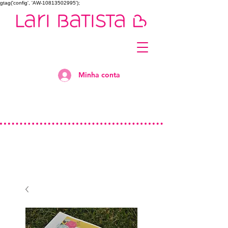
gtag('config', 'AW-10813502995');
Minha conta