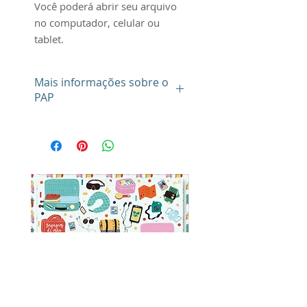
Você poderá abrir seu arquivo
no computador, celular ou
tablet.
Mais informações sobre o
PAP
Seu arquivo é de uso
pessoal (ou individual) e
intransferível, sendo de sua
obrigação e responsabilidade
exclusiva a manutenção em
sigilo do mesmo, que não
poderá ser compartilhado com
quaisquer terceiros, a qualquer
título, e por qualquer motivo.
Desta feita, você deverá manter
absoluta confidencialidade do
seu arqquivo, bem como
adotar todas as medidas de