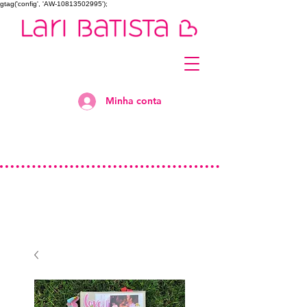
gtag('config', 'AW-10813502995');
Minha conta