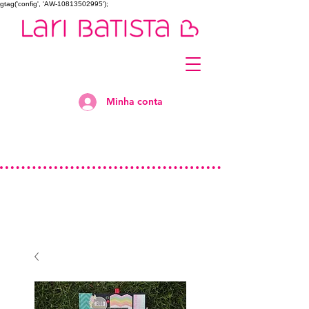
gtag('config', 'AW-10813502995');
Minha conta