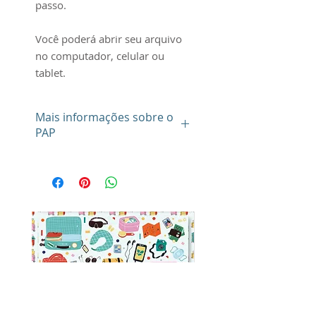
passo.
Você poderá abrir seu arquivo
no computador, celular ou
tablet.
Mais informações sobre o
PAP
Seu arquivo é de uso
pessoal (ou individual) e
intransferível, sendo de sua
obrigação e responsabilidade
exclusiva a manutenção em
sigilo do mesmo, que não
poderá ser compartilhado com
quaisquer terceiros, a qualquer
título, e por qualquer motivo.
Desta feita, você deverá manter
absoluta confidencialidade do