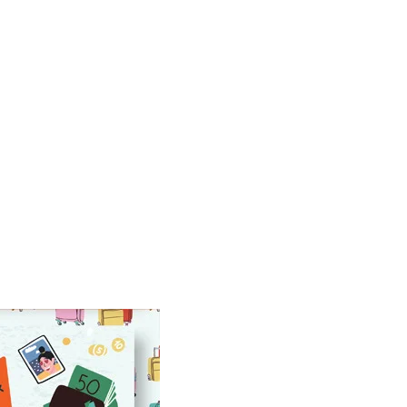
hops, etc. Assim sendo, é
roibido quaisquer forma de
u compartilhamento do mesmo,
el sujeito a todos os tipos de