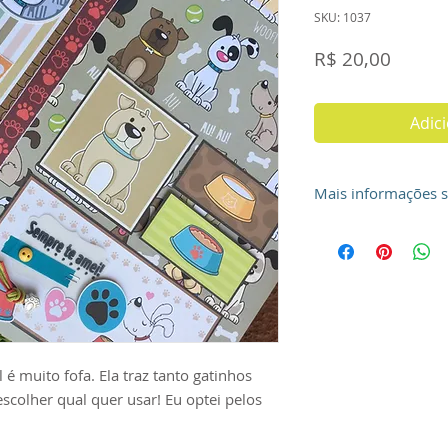
SKU: 1037
Preço
R$ 20,00
Adic
Mais informações 
Seu arquivo é de us
intransferível, sen
responsabilidade e
do mesmo, que não
quaisquer terceiros,
qualquer motivo. D
absoluta confidenc
 é muito fofa. Ela traz tanto gatinhos
como adotar todas 
colher qual quer usar! Eu optei pelos
necessárias para q
conhecimento de te