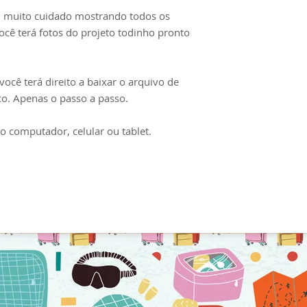
uso em aulas, wors
 muito cuidado mostrando todos os
terminantemente p
você terá fotos do projeto todinho pronto
comercialização o
estando o responsáv
sanções cabíveis.
ocê terá direito a baixar o arquivo de
ico. Apenas o passo a passo.
o computador, celular ou tablet.