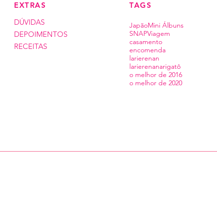
EXTRAS
TAGS
DÚVIDAS
Japão
Mini Álbuns
SNAP
Viagem
DEPOIMENTOS
casamento
RECEITAS
encomenda
larierenan
larierenanarigatô
o melhor de 2016
o melhor de 2020