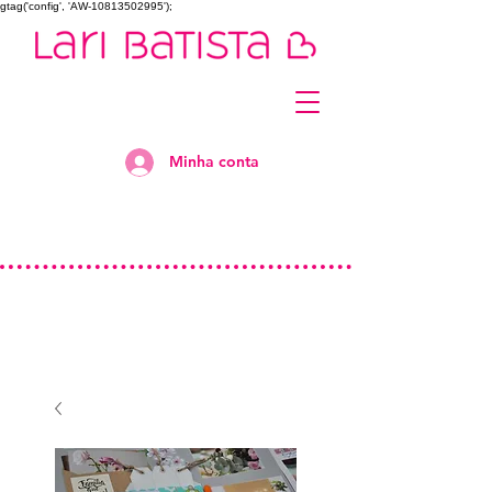
gtag('config', 'AW-10813502995');
Minha conta