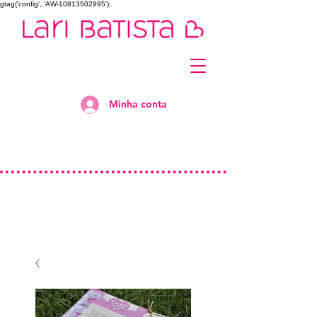
gtag('config', 'AW-10813502995');
Minha conta