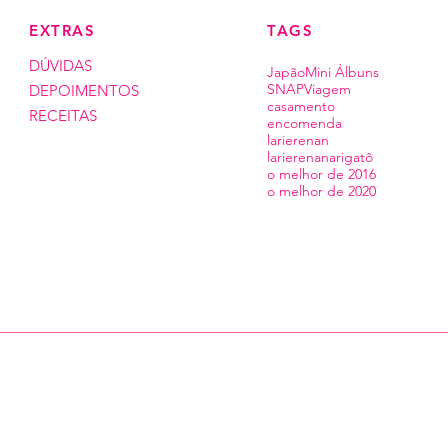
EXTRAS
TAGS
DÚVIDAS
Japão
Mini Álbuns
SNAP
Viagem
DEPOIMENTOS
casamento
RECEITAS
encomenda
larierenan
larierenanarigatô
o melhor de 2016
o melhor de 2020