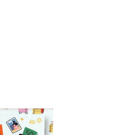
hops, etc. Assim sendo, é
roibido quaisquer forma de
u compartilhamento do mesmo,
el sujeito a todos os tipos de