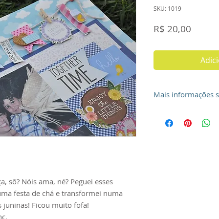
SKU: 1019
Preço
R$ 20,00
Adic
Mais informações 
Seu arquivo é de us
intransferível, sen
responsabilidade e
do mesmo, que não
quaisquer terceiros,
qualquer motivo. D
absoluta confidenc
, sô? Nóis ama, né? Peguei esses
como adotar todas 
ma festa de chá e transformei numa
necessárias para q
s juninas! Ficou muito fofa!
conhecimento de te
nc.