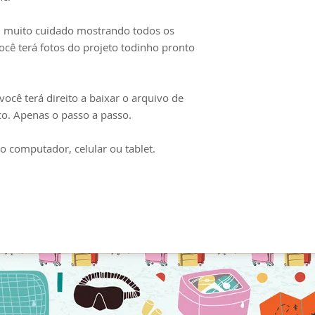
uso em aulas, wors
terminantemente p
 muito cuidado mostrando todos os
comercialização o
você terá fotos do projeto todinho pronto
estando o responsáv
sanções cabíveis.
ocê terá direito a baixar o arquivo de
ico. Apenas o passo a passo.
o computador, celular ou tablet.